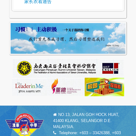
家长衣着通告
NO.13, JALAN GOH HOCK HUAT,
41400 KLANG, SELANGOR D.E.
MALAYSIA.
Telephone: +603 – 33426388, +603